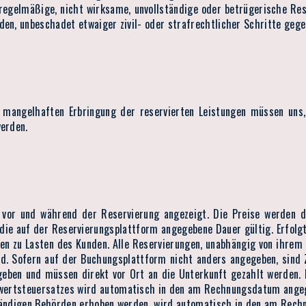
nregelmäßige, nicht wirksame, unvollständige oder betrügerische R
den, unbeschadet etwaiger zivil- oder strafrechtlicher Schritte geg
angelhaften Erbringung der reservierten Leistungen müssen uns, a
werden.
n vor und während der Reservierung angezeigt. Die Preise werden 
ie auf der Reservierungsplattform angegebene Dauer gültig. Erfolgt
n zu Lasten des Kunden. Alle Reservierungen, unabhängig von ihrem 
d. Sofern auf der Buchungsplattform nicht anders angegeben, sind Zu
egeben und müssen direkt vor Ort an die Unterkunft gezahlt werden.
wertsteuersatzes wird automatisch in den am Rechnungsdatum angege
ständigen Behörden erhoben werden, wird automatisch in den am Rec