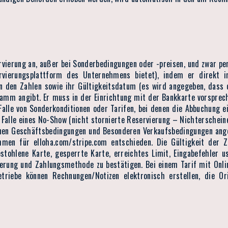
rvierung an, außer bei Sonderbedingungen oder -preisen, und zwar per
ervierungsplattform des Unternehmens bietet), indem er direkt 
n den Zahlen sowie ihr Gültigkeitsdatum (es wird angegeben, dass
ramm angibt. Er muss in der Einrichtung mit der Bankkarte vorsprec
Falle von Sonderkonditionen oder Tarifen, bei denen die Abbuchung
m Falle eines No-Show (nicht stornierte Reservierung – Nichterschein
nen Geschäftsbedingungen und Besonderen Verkaufsbedingungen ange
hmen für elloha.com/stripe.com entschieden. Die Gültigkeit der Z
tohlene Karte, gesperrte Karte, erreichtes Limit, Eingabefehler u
rung und Zahlungsmethode zu bestätigen. Bei einem Tarif mit Onlin
triebe können Rechnungen/Notizen elektronisch erstellen, die Ori