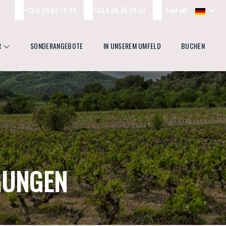
+33 6 20 03 79 94
+33 4 68 76 29 53
Kontakt
R
SONDERANGEBOTE
IN UNSEREM UMFELD
BUCHEN
GUNGEN