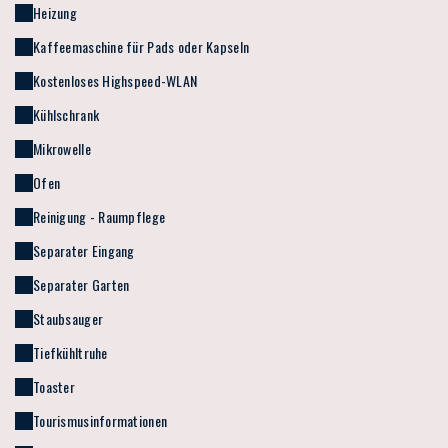
Heizung
Kaffeemaschine für Pads oder Kapseln
Kostenloses Highspeed-WLAN
Kühlschrank
Mikrowelle
Ofen
Reinigung - Raumpflege
Separater Eingang
Separater Garten
Staubsauger
Tiefkühltruhe
Toaster
Tourismusinformationen