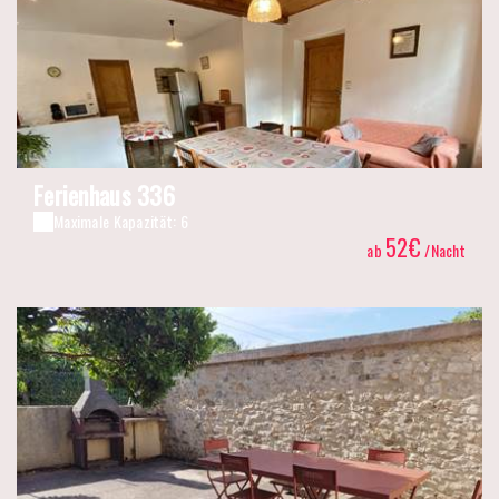
Ferienhaus 336
Maximale Kapazität: 6
52€
ab
/Nacht