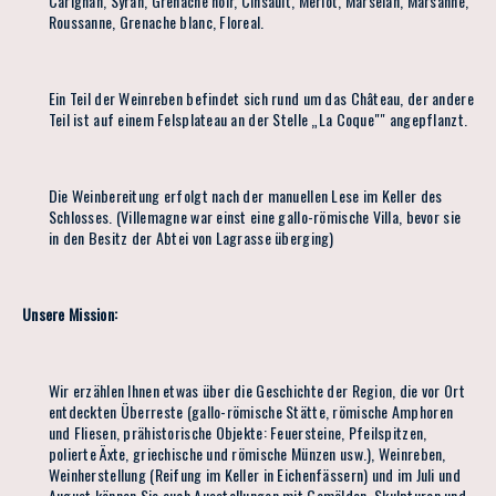
Carignan, Syrah, Grenache noir, Cinsault, Merlot, Marselan, Marsanne,
Roussanne, Grenache blanc, Floreal.
Ein Teil der Weinreben befindet sich rund um das Château, der andere
Teil ist auf einem Felsplateau an der Stelle „La Coque"" angepflanzt.
Die Weinbereitung erfolgt nach der manuellen Lese im Keller des
Schlosses. (Villemagne war einst eine gallo-römische Villa, bevor sie
in den Besitz der Abtei von Lagrasse überging)
Unsere Mission:
Wir erzählen Ihnen etwas über die Geschichte der Region, die vor Ort
entdeckten Überreste (gallo-römische Stätte, römische Amphoren
und Fliesen, prähistorische Objekte: Feuersteine, Pfeilspitzen,
polierte Äxte, griechische und römische Münzen usw.), Weinreben,
Weinherstellung (Reifung im Keller in Eichenfässern) und im Juli und
August können Sie auch Ausstellungen mit Gemälden, Skulpturen und