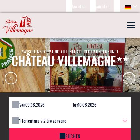
Anrufen
Anrufen
ZWISCHENSTOPP UND AUFENTHALT IN DER UNTERKUNFT
CHÂTEAU VILLEMAGNE
Von
bis
1
ferienhaus /
2
Erwachsene
SUCHEN