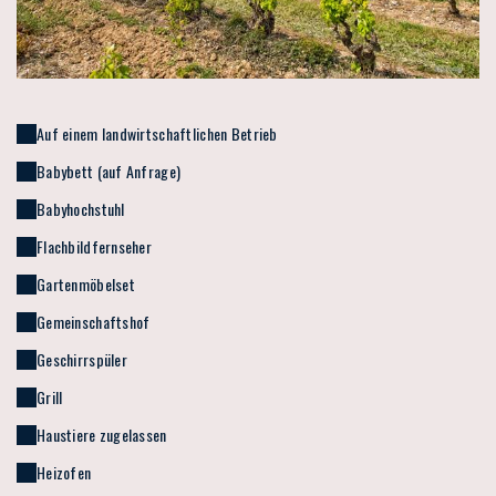
Auf einem landwirtschaftlichen Betrieb
Babybett (auf Anfrage)
Babyhochstuhl
Flachbildfernseher
Gartenmöbelset
Gemeinschaftshof
Geschirrspüler
Grill
Haustiere zugelassen
Heizofen