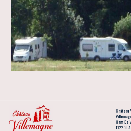
Château 
Villemag
Ham De V
11220 LA