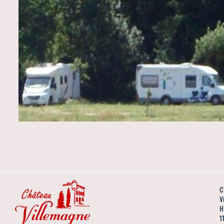
C
V
H
1