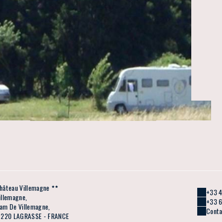
hâteau Villemagne
+33 4
illemagne,
+33 6
am De Villemagne,
Conta
1220 LAGRASSE - FRANCE