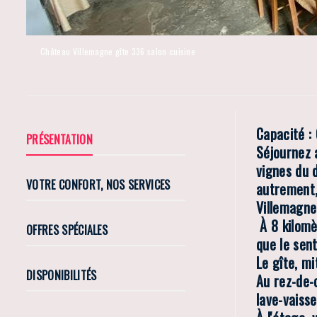
Château Villemagne gîte 336 salon cuisine
Capacité :
PRÉSENTATION
Séjournez 
vignes du d
VOTRE CONFORT, NOS SERVICES
autrement,
Villemagne
À 8 kilomèt
OFFRES SPÉCIALES
que le sen
Le gîte, m
DISPONIBILITÉS
Au rez-de-
lave-vaisse