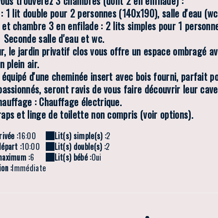
 vous trouverez 3 chambres (dont 2 en enfilade) :
: 1 lit double pour 2 personnes (140x190), salle d'eau (wc
et chambre 3 en enfilade : 2 lits simples pour 1 personn
 Seconde salle d'eau et wc.
ur, le jardin privatif clos vous offre un espace ombragé av
n plein air.
 équipé d'une cheminée insert avec bois fourni, parfait po
assionnés, seront ravis de vous faire découvrir leur cavea
auffage : Chauffage électrique.
ps et linge de toilette non compris (voir options).
rivée :
16:00
Lit(s) simple(s) :
2
épart :
10:00
Lit(s) double(s) :
2
maximum :
6
Lit(s) bébé :
Oui
on :
Immédiate