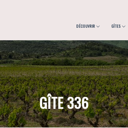
DÉCOUVRIR
GÎTES
GÎTE 336