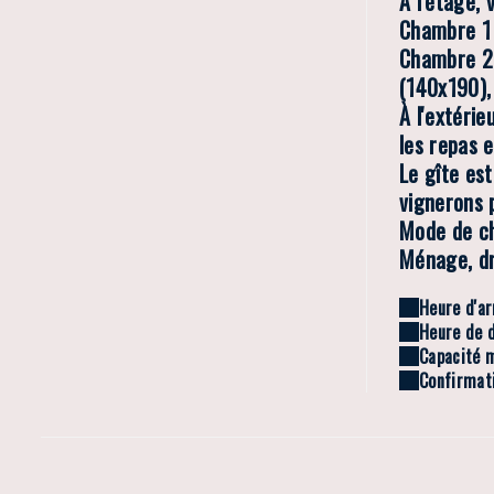
À l'étage,
Chambre 1 
Chambre 2 
(140x190),
À l'extérie
les repas e
Le gîte est
vignerons p
Mode de ch
Ménage, dra
Heure d'ar
Heure de d
Capacité 
Confirmati