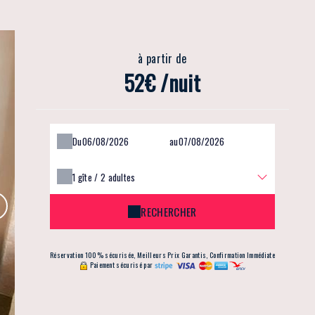
à partir de
52€ /nuit
Du
au
1
gîte /
2
adultes
RECHERCHER
Réservation 100% sécurisée, Meilleurs Prix Garantis, Confirmation Immédiate
Paiement sécurisé par