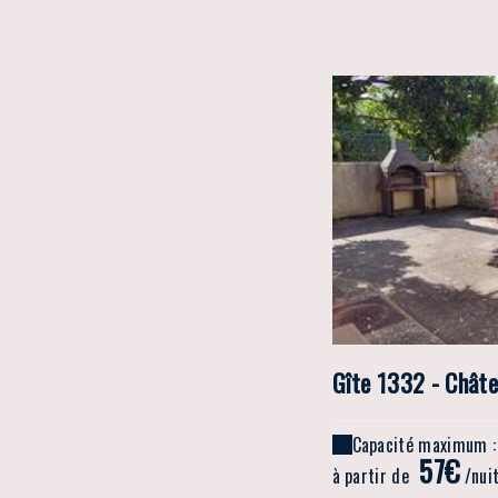
Gîte 1332 - Chât
Capacité maximum :
57€
à partir de
/nui