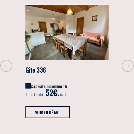
Gîte 336
Gîte 13
Capacité maximum : 6
Capacit
52€
à partir de
/nuit
à partir de
VOIR EN DÉTAIL
VOIR 